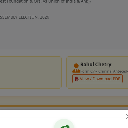
rest Foundation & Ors. Vs Union of India & Anr.))
SSEMBLY ELECTION, 2026
Rahul Chetry
Form C7 – Criminal Antecede
View / Download PDF