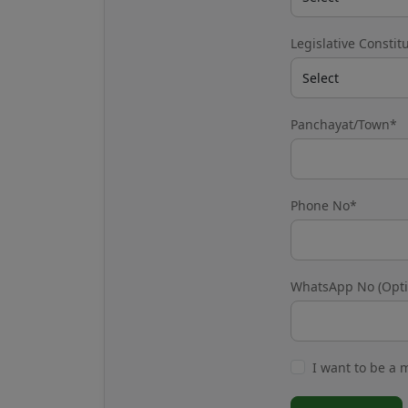
Legislative Consti
Panchayat/Town*
Phone No*
WhatsApp No (Opti
I want to be a m